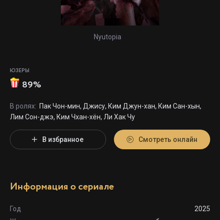
Nyutopia
ЮЗЕРЫ
89%
В ролях:
Пак Чон-мин, Джису, Ким Джун-хан, Ким Сан-хын,
Лим Сон-джэ, Ким Чхан-хён, Ли Хак Чу
В избранное
Смотреть онлайн
Информация о сериале
Год
2025