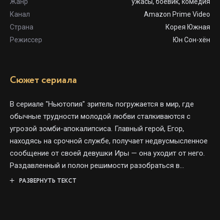
Жанр
ужасы, боевик, комедия
Канал
Amazon Prime Video
Страна
Корея Южная
Режиссер
Юн Сон-хён
Сюжет сериала
В сериале "Ньютопия" зритель погружается в мир, где
обычные трудности молодой любви сталкиваются с
угрозой зомби-апокалипсиса. Главный герой, Егор,
находясь на срочной службе, получает недвусмысленное
сообщение от своей девушки Иры — она уходит от него.
Раздавленный и полон решимости разобраться в
причинах разрыва, он планирует свидание, которое
РАЗВЕРНУТЬ ТЕКСТ
должно поставить все точки над «и».
Но жизнь преподносит неожиданные сюрпризы: