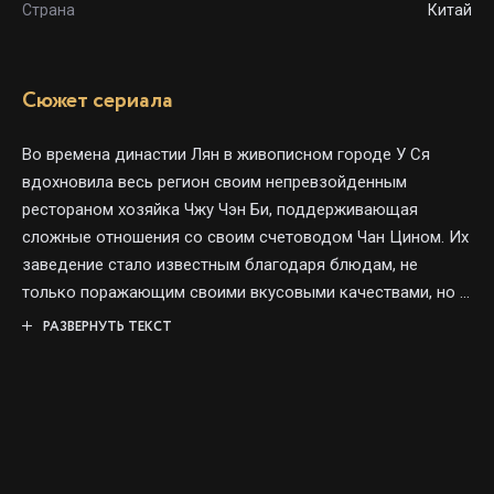
Страна
Китай
Сюжет сериала
Во времена династии Лян в живописном городе У Ся
вдохновила весь регион своим непревзойденным
рестораном хозяйка Чжу Чэн Би, поддерживающая
сложные отношения со своим счетоводом Чан Цином. Их
заведение стало известным благодаря блюдам, не
только поражающим своими вкусовыми качествами, но и
скрывающим историю и глубокий смысл.
РАЗВЕРНУТЬ ТЕКСТ
На фоне этих кулинарных баталий, в жизнь дуэта
вмешивается правитель Ланъян. Стремясь спасти свою
жизнь любой ценой, он замышляет интригу, чтобы
поссорить Чжу Чэн Би и Чан Цина. Ланъян требует от Чэн
Би создания блюда, дарующего долголетие, но его