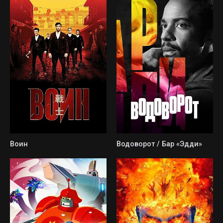
Воин
Водоворот / Бар «Эдди»