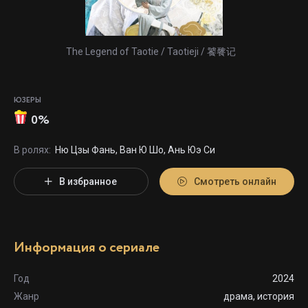
The Legend of Taotie / Taotieji / 饕餮记
ЮЗЕРЫ
0%
В ролях:
Ню Цзы Фань, Ван Ю Шо, Ань Юэ Си
В избранное
Смотреть онлайн
Информация о сериале
Год
2024
Жанр
драма, история