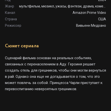
Жанр
мультфильм, мюзикл, ужасы, фэнтези, драма, комедия, криминал
Канал
Amazon Prime Video
Страна
США
Режиссер
Вивьенн Медрано
Сюжет сериала
Сценарий
фильма
основан
на
реальных
событиях,
связанных
с
перенаселением
в
Аду.
Героиня
решает
создать отель для
грешников,
чтобы
они
могли
вернуться
в
рай.
Однако
она еще не
догадывается
о
том,
что это
может
повлечь
за
собой.
Принцесса
Чарли
приступает
к
перевоспитанию
невероятных
грешников.