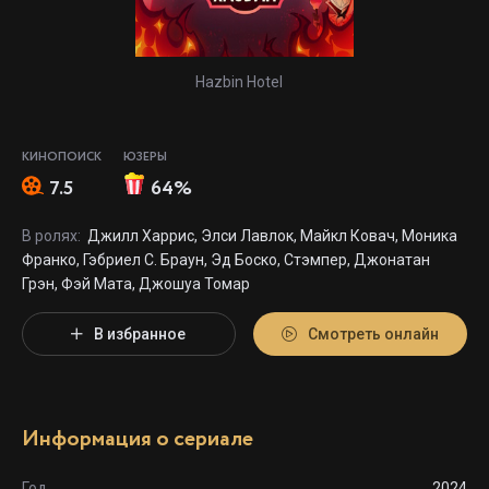
Hazbin Hotel
КИНОПОИСК
ЮЗЕРЫ
7.5
64%
В ролях:
Джилл Харрис, Элси Лавлок, Майкл Ковач, Моника
Франко, Гэбриел С. Браун, Эд Боско, Стэмпер, Джонатан
Грэн, Фэй Мата, Джошуа Томар
В избранное
Смотреть онлайн
Информация о сериале
Год
2024