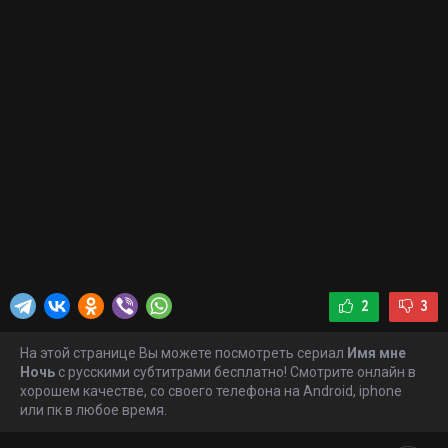
возможное, чтобы найти своих биологических родителей.
Помочь ей в этом соглашается журналист Джей
Синглетери. Он — ветеран Корейской войны, а также
авантюрист и наркоман, который тоже мечтает о другой
жизни...
2
3
На этой странице Вы можете посмотреть сериал
Имя мне
Ночь
с русскими субтитрами бесплатно! Смотрите онлайн в
хорошем качестве, со своего телефона на Android, iphone
или пк в любое время.