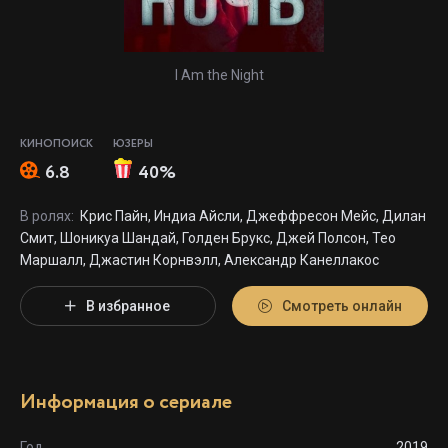
I Am the Night
КИНОПОИСК
ЮЗЕРЫ
6.8
40%
В ролях:
Крис Пайн, Индиа Айсли, Джеффресон Мейс, Дилан
Смит, Шоникуа Шандай, Голден Брукс, Джей Полсон, Тео
Маршалл, Джастин Корнвэлл, Александр Канеллакос
В избранное
Смотреть онлайн
Информация о сериале
Год
2019