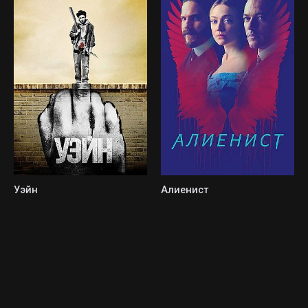
Уэйн
Алиенист