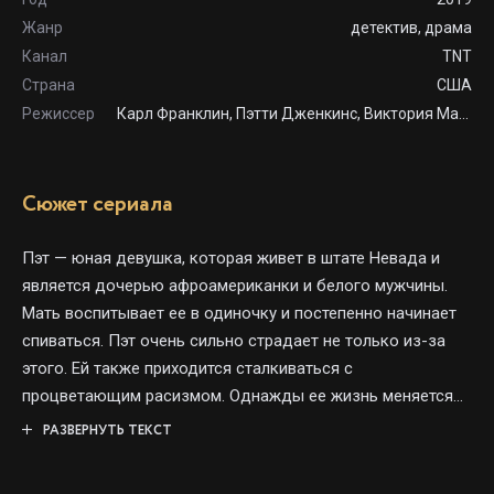
Жанр
детектив, драма
Канал
TNT
Страна
США
Режиссер
Карл Франклин, Пэтти Дженкинс, Виктория Махони
Сюжет сериала
Пэт — юная девушка, которая живет в штате Невада и
является дочерью афроамериканки и белого мужчины.
Мать воспитывает ее в одиночку и постепенно начинает
спиваться. Пэт очень сильно страдает не только из-за
этого. Ей также приходится сталкиваться с
процветающим расизмом. Однажды ее жизнь меняется
кардинальным образом, после того как она узнает о том,
РАЗВЕРНУТЬ ТЕКСТ
что женщина, которую она всегда считала матерью, на
самом деле таковой не является. Пэт решает сделать все