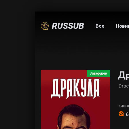
RUSSUB
Все
Нови
Др
Завершен
Drac
КИНО
6