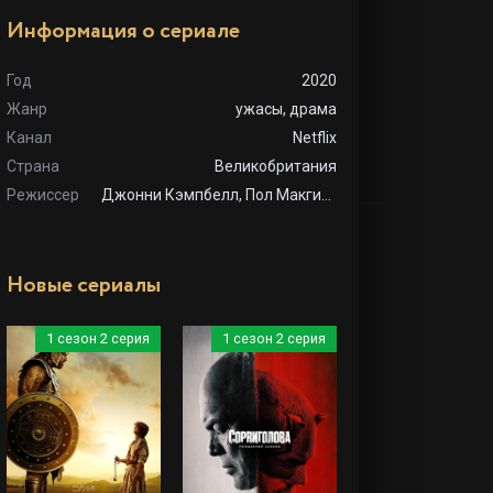
Информация о сериале
Год
2020
Жанр
ужасы, драма
Канал
Netflix
Страна
Великобритания
Режиссер
Джонни Кэмпбелл, Пол Макгиган, Дэймон Томас
Новые сериалы
1 сезон 2 серия
1 сезон 2 серия