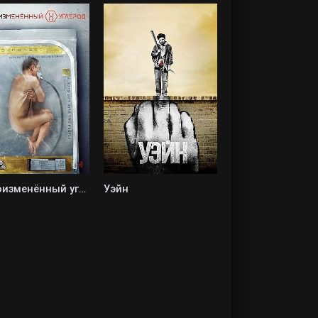
Видоизменённый углерод
Уэйн