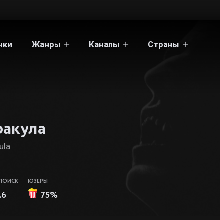
нки
Жанры
Каналы
Страны
акула
ula
ПОИСК
ЮЗЕРЫ
.6
75%