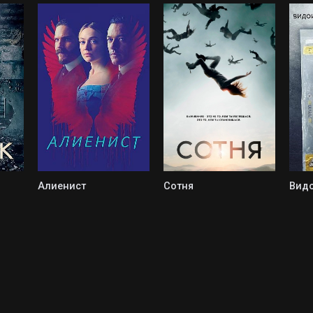
Алиенист
Сотня