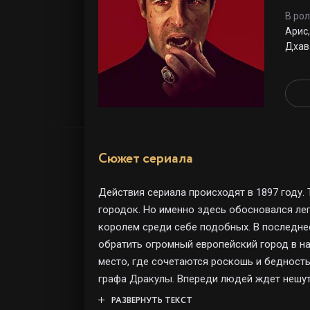
В рол
Арис
Дхав
Сюжет сериала
Действия сериала происходят в 1897 году.
городок. Но именно здесь обосновался ле
королем среди себе подобных. В последне
обратить огромный европейский город в н
место, где сочетаются роскошь и бедность
графа Дракулы. Впереди людей ждет нешут
Смогут ли они справиться с могущественны
РАЗВЕРНУТЬ ТЕКСТ