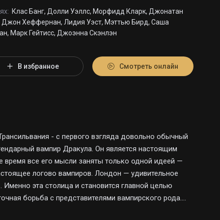
ях:
Клас Банг, Долли Уэллс, Морфидд Кларк, Джонатан
, Джон Хеффернан, Лидия Уэст, Мэттью Бирд, Саша
ан, Марк Гейтисс, Джоэнна Скэнлэн
В избранное
Смотреть онлайн
 Трансильвания - с первого взгляда довольно обычный
гендарный вампир Дракула. Он является настоящим
е время все его мысли заняты только одной идеей —
астоящее логово вампиров. Лондон — удивительное
. Именно эта столица и становится главной целью
очная борьба с представителями вампирского рода.
м врагом, или их судьба давно предрешена?..